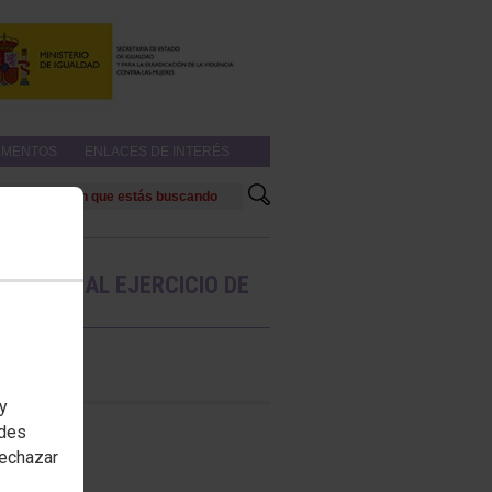
MENTOS
ENLACES DE INTERÉS
ULADAS AL EJERCICIO DE
 y
edes
rechazar