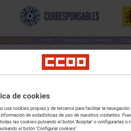
IACIÓN COLECTIVA
PYMES
COMUNICADOS A LA EMPRESA
DOCU
 económicas
MEJORAS SOCIALES Y ECONÓMICAS VINC
LA CONCILIACIÓN CORRESPONSABLE
tica de cookies
el
Cheque para escuelas infantiles y ayudas a la escolaridad.
io usa cookies propias y de terceros para facilitar la navegación
 información de estadísticas de uso de nuestros visitantes. Pu
Creación de
salas de lactancia
en el centro de trabajo.
todas las cookies pulsando el botón 'Aceptar' o configurarlas o 
pulsando el botón 'Configurar cookies'