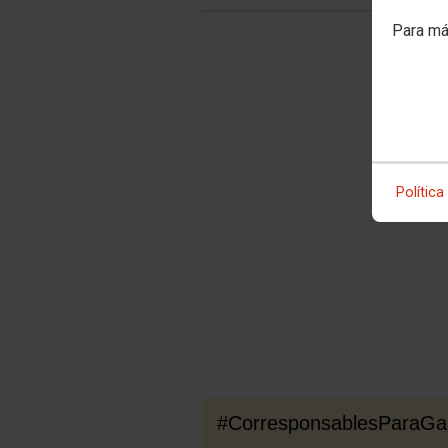
Para má
Política
#CorresponsablesParaG