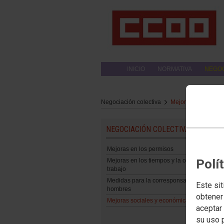
INICIO
NORMATIVA
NEGOC
Negociación colectiva
Mejoras sociales y
NEGOCIACIÓN COLECTIVA
Mejoras en los permisos
Polí
Mejoras en los tiempos y la organización d
trabajo
Medidas para la corresponsabilidad en los
Este sit
hombres
obtener
Mejoras sociales y económicas
aceptar 
su uso 